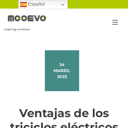
Ir
Español
al
contenido
Alt
Inspiring e-motions
nav
24
MARZO,
2023
Ventajas de los
triciclos eléctricos