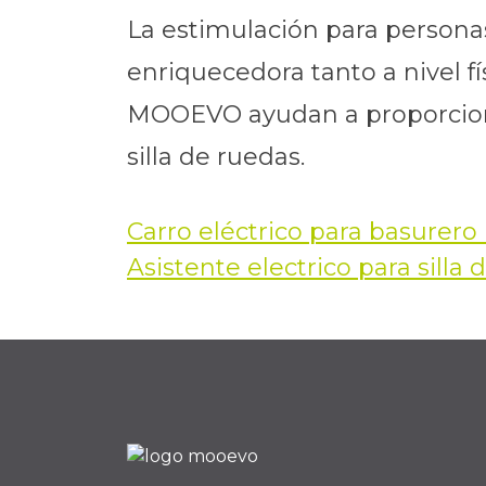
La estimulación para persona
enriquecedora tanto a nivel f
MOOEVO ayudan a proporciona
silla de ruedas.
Carro eléctrico para basurero 
Navegación
Asistente electrico para silla
de
entradas