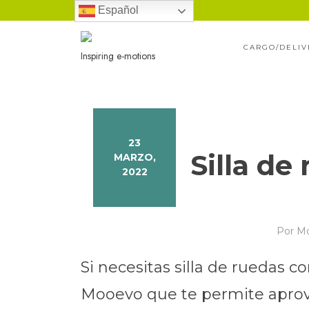
Ir
Español
al
CARGO/DELIV
contenido
Inspiring e-motions
23
Silla d
MARZO,
2022
Por
M
Si necesitas silla de ruedas
Mooevo que te permite aprovec