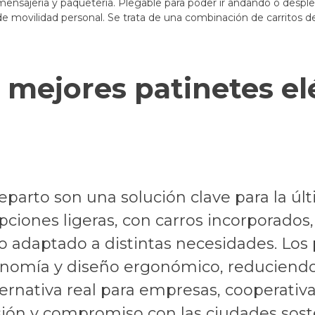
mensajeria y paquetería. Plegable para poder ir andando o desple
de movilidad personal. Se trata de una combinación de carritos de 
 mejores patinetes el
eparto son una solución clave para la últi
ciones ligeras, con carros incorporados, t
o adaptado a distintas necesidades. Lo
nomía y diseño ergonómico, reduciendo
lternativa real para empresas, cooperativ
sión y compromiso con las ciudades sost