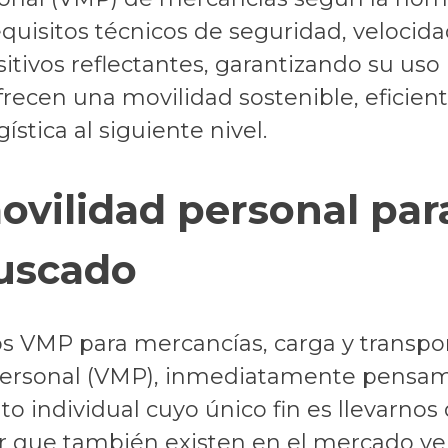
quisitos técnicos de seguridad, velocid
tivos reflectantes, garantizando su uso l
frecen una movilidad sostenible, eficie
stica al siguiente nivel.
ovilidad personal pa
uscado
os VMP para mercancías, carga y transp
personal (VMP), inmediatamente pensamos
o individual cuyo único fin es llevarnos d
 que también existen en el mercado ve