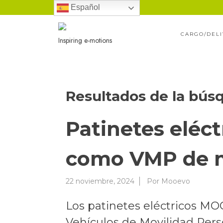
Ir
Español
al
CARGO/DEL
contenido
Inspiring e-motions
Resultados de la bús
Patinetes eléc
como VMP de m
22 noviembre, 2024
Por
Mooevo
Los patinetes eléctricos
Vehículos de Movilidad Pers