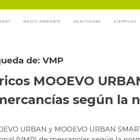
IVERY
MEDIO AMBIENTE
HEALTHCARE
EJEMPLOS
queda de:
VMP
tricos MOOEVO URBAN:
ercancías según la 
 MOOEVO URBAN y MOOEVO URBAN SMART 
onal (VMP) de mercancías según la norm