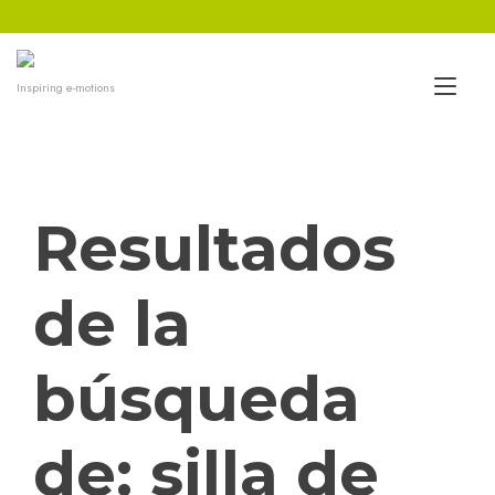
Ir
al
contenido
Alt
Inspiring e-motions
nav
Resultados
de la
búsqueda
de:
silla de