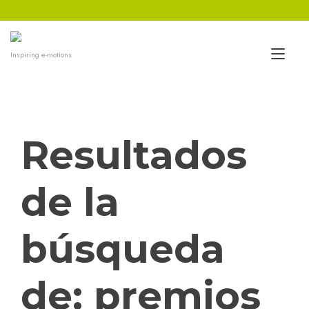
Ir
al
contenido
Alt
Inspiring e-motions
nav
Resultados
de la
búsqueda
de:
premios