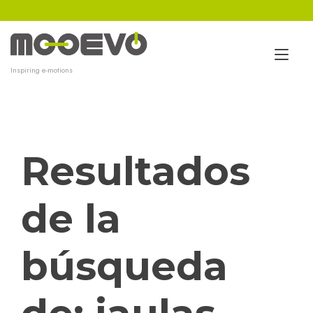
Ir
al
contenido
Alt
Inspiring e-motions
nav
Resultados
de la
búsqueda