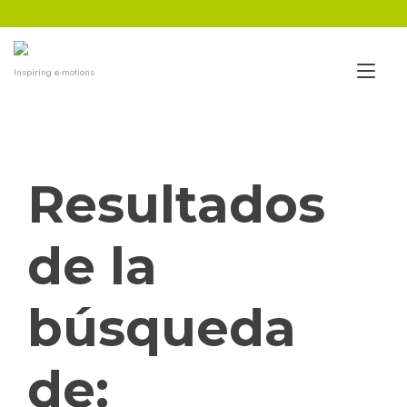
Ir
al
contenido
Alt
Inspiring e-motions
nav
Resultados
de la
búsqueda
de: