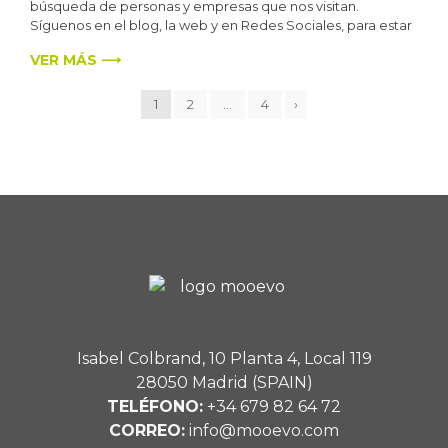
búsqueda de personas y empresas que nos visitan.
Síguenos en el blog, la web y en Redes Sociales, para estar
VER MÁS ⟶
1
2
…
4
›
Isabel Colbrand, 10 Planta 4, Local 119
28050 Madrid (SPAIN)
TELÉFONO:
+34 679 82 64 72
CORREO:
info@mooevo.com