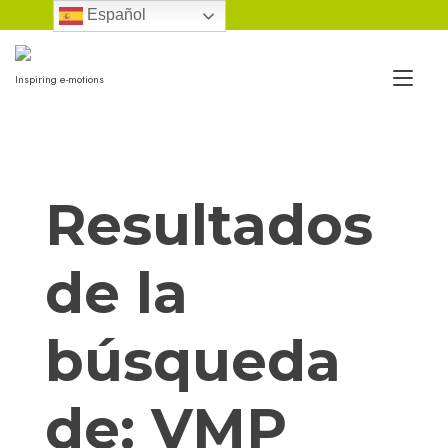
Ir
Español
al
contenido
Alt
Inspiring e-motions
nav
Resultados
de la
búsqueda
de:
VMP