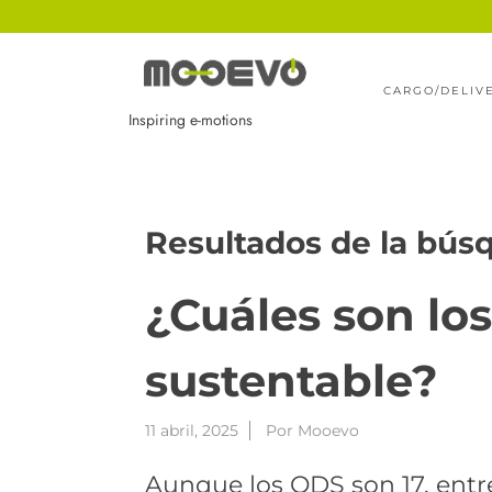
Ir
al
contenido
CARGO/DELIV
Inspiring e-motions
Resultados de la bús
¿Cuáles son los
sustentable?
11 abril, 2025
Por
Mooevo
Aunque los ODS son 17, entr