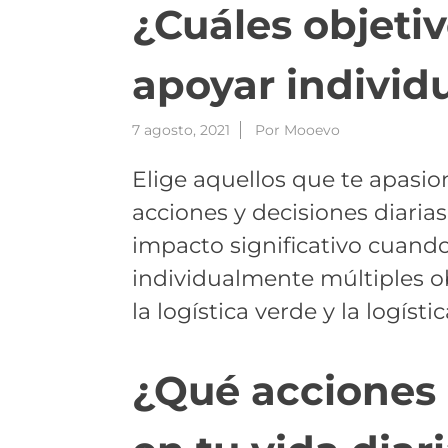
¿Cuáles objeti
apoyar indivi
7 agosto, 2021
Por
Mooevo
Elige aquellos que te apasio
acciones y decisiones diari
impacto significativo cuand
individualmente múltiples ob
la logística verde y la logísti
¿Qué acciones 