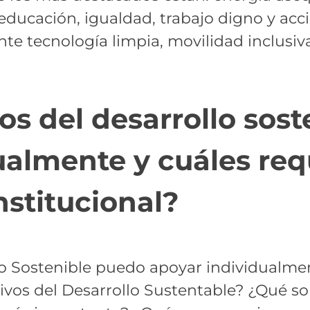
 educación, igualdad, trabajo digno y ac
te tecnología limpia, movilidad inclusi
os del desarrollo sos
ualmente y cuáles req
nstitucional?
lo Sostenible puedo apoyar individualm
tivos del Desarrollo Sustentable? ¿Qué so