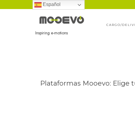
Ir
Español
al
contenido
CARGO/DELIV
Inspiring e-motions
Plataformas Mooevo: Elige t