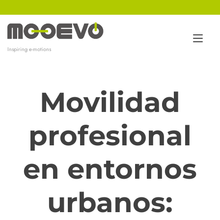
Ir
al
contenido
Alt
Inspiring e-motions
nav
Movilidad
profesional
en entornos
urbanos: