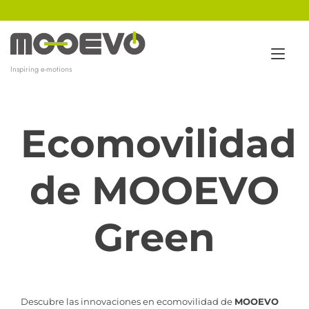
Ir
al
contenido
Alt
Inspiring e-motions
nav
Ecomovilidad
de MOOEVO
Green
Descubre las innovaciones en ecomovilidad de
MOOEVO