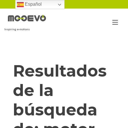
Ir
Español
al
contenido
Alt
Inspiring e-motions
nav
Resultados
de la
búsqueda