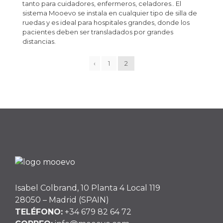
tanto para cuidadores, enfermeros, celadores.. El
sistema Mooevo se instala en cualquier tipo de silla de
ruedas y es ideal para hospitales grandes, donde los
pacientes deben ser transladados por grandes
distancias.
‹
1
2
Isabel Colbrand, 10 Planta 4 Local 119
28050 – Madrid (SPAIN)
TELÉFONO:
+34 679 82 64 72