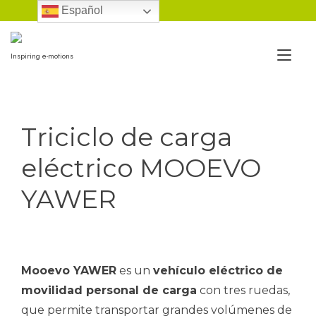
Ir
Español
al
contenido
Alt
Inspiring e-motions
nav
Triciclo de carga
eléctrico MOOEVO
YAWER
Mooevo YAWER
es un
vehículo eléctrico de
movilidad personal de carga
con tres ruedas,
que permite transportar grandes volúmenes de