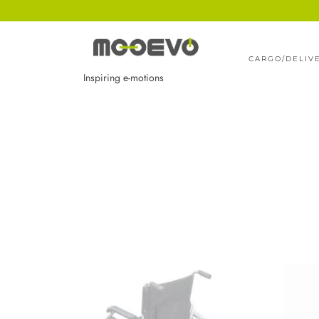
Ir
al
contenido
CARGO/DELIV
Inspiring e-motions