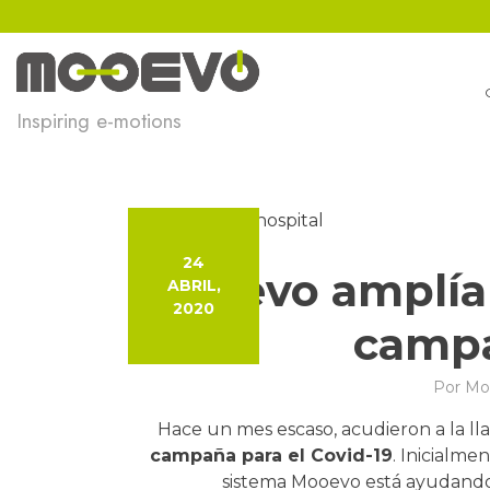
Ir
al
contenido
Inspiring e-motions
24
Mooevo amplía 
ABRIL,
2020
campa
Por
Mo
Hace un mes escaso, acudieron a la ll
campaña para el Covid-19
. Inicialme
sistema Mooevo está ayudando en