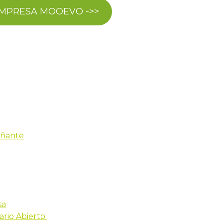
EMPRESA MOOEVO ->>
añante
sa
ario Abierto.