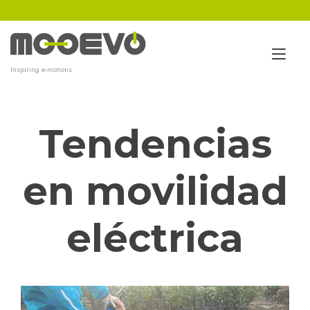
Ir
al
contenido
Alt
Inspiring e-motions
nav
Tendencias
en movilidad
eléctrica