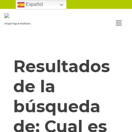
Ir
Español
al
contenido
Alt
Inspiring e-motions
nav
Resultados
de la
búsqueda
de:
Cual es