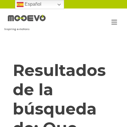
Ir
Español
al
contenido
Alt
Inspiring e-motions
nav
Resultados
de la
búsqueda