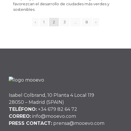
favorezcan el desarrollo de ciudades más verdes y
sostenibles.
‹
1
2
3
…
8
›
Isabel Colbrand, 10 Planta 4 Local 119
28050 – Madrid (SPAIN)
TELÉFONO:
+34 679 82 64 72
CORREO:
info@mooevo.com
PRESS CONTACT:
prensa@mooevo.com