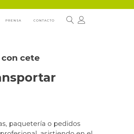
PRENSA
CONTACTO
 con cete
ansportar
as, paquetería o pedidos
ofesional, asistiendo en el