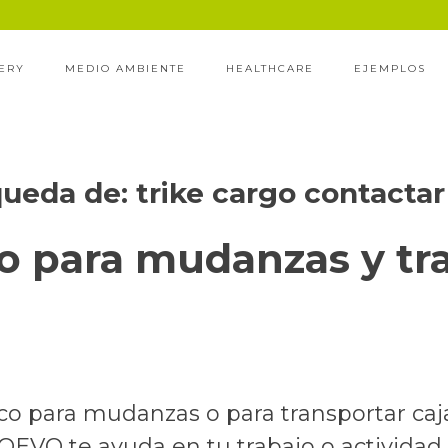
ERY
MEDIO AMBIENTE
HEALTHCARE
EJEMPLOS
queda de:
trike cargo contactar
ico para mudanzas y tr
ico para mudanzas o para transportar caj
O te ayuda en tu trabajo o actividad pr