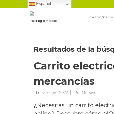
Ir
Español
al
CARGO/DELIV
contenido
Inspiring e-motions
Resultados de la bús
Carrito electr
mercancías
21 noviembre, 2022
Por
Mooevo
¿Necesitas un carrito electr
online? Descubre cómo MOOEV