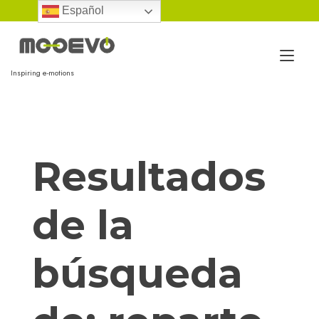
Ir
Español
al
contenido
Alt
Inspiring e-motions
nav
Resultados
de la
búsqueda