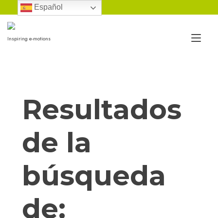
Ir
Español
al
contenido
Alt
Inspiring e-motions
nav
Resultados
de la
búsqueda
de: