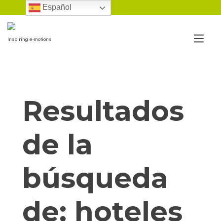
Ir
Español
al
contenido
Alt
Inspiring e-motions
nav
Resultados
de la
búsqueda
de:
hoteles