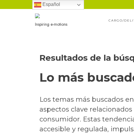
Ir
Español
al
CARGO/DEL
contenido
Inspiring e-motions
Resultados de la bús
Lo más buscado
Los temas más buscados en e
aspectos clave relacionados c
consumidor. Estas tendencia
accesible y regulada, impul