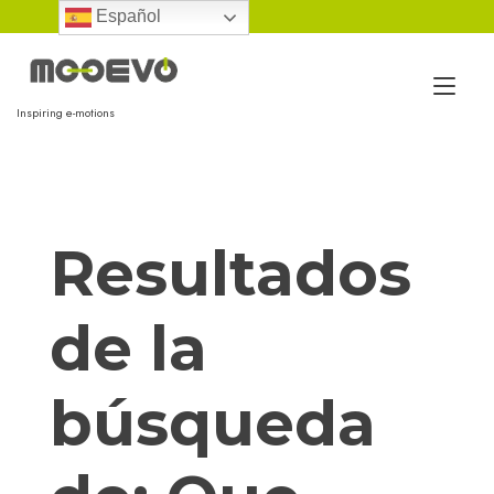
Ir
Español
al
contenido
Alt
Inspiring e-motions
nav
Resultados
de la
búsqueda