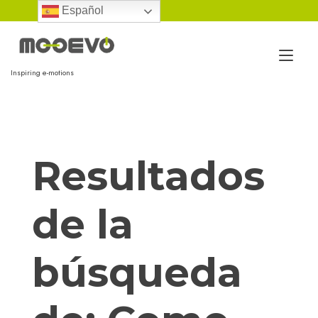
Ir
Español
al
contenido
Alt
Inspiring e-motions
nav
Resultados
de la
búsqueda