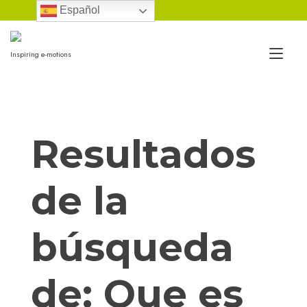
Ir
Español
al
contenido
Alt
Inspiring e-motions
nav
Resultados
de la
búsqueda
de:
Que es