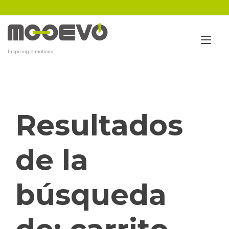
Ir
al
contenido
Alt
Inspiring e-motions
nav
Resultados
de la
búsqueda