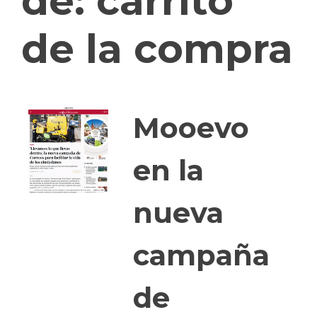
de:
carrito
de la compra
Mooevo
en la
nueva
campaña
de