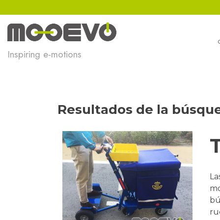
Ir
al
contenido
Inspiring e-motions
Resultados de la búsqu
La
mo
bú
ru