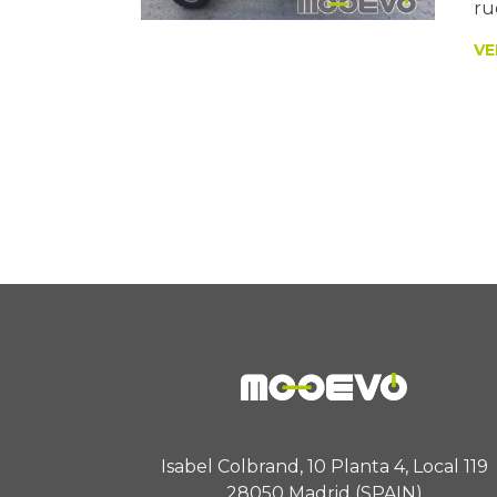
ru
VE
Isabel Colbrand, 10 Planta 4, Local 119
28050 Madrid (SPAIN)