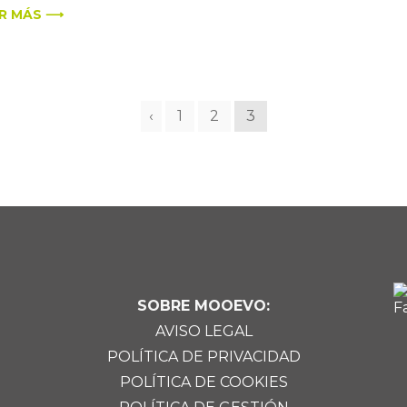
R MÁS ⟶
‹
1
2
3
SOBRE MOOEVO:
AVISO LEGAL
POLÍTICA DE PRIVACIDAD
POLÍTICA DE COOKIES