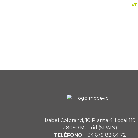
VE
Isabel Colbrand, 10 Planta 4, Local 119
28050 Madrid (SPAIN)
TELÉFONO:
+34 679 82 64 72