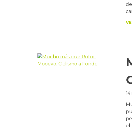
de
ca
VE
14
Mu
pu
pe
el