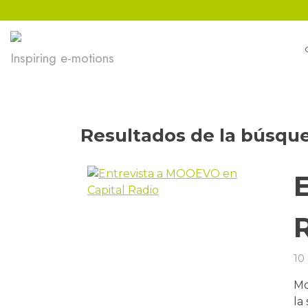
Ir
al
contenido
Inspiring e-motions
Resultados de la búsqu
10
Mo
la