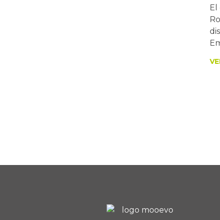
El
Ro
di
Em
VE