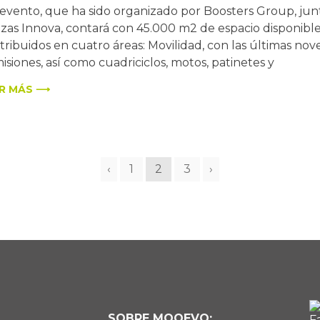
 evento, que ha sido organizado por Boosters Group, jun
zas Innova, contará con 45.000 m2 de espacio disponibl
stribuidos en cuatro áreas: Movilidad, con las últimas n
isiones, así como cuadriciclos, motos, patinetes y
R MÁS ⟶
‹
1
2
3
›
SOBRE MOOEVO: