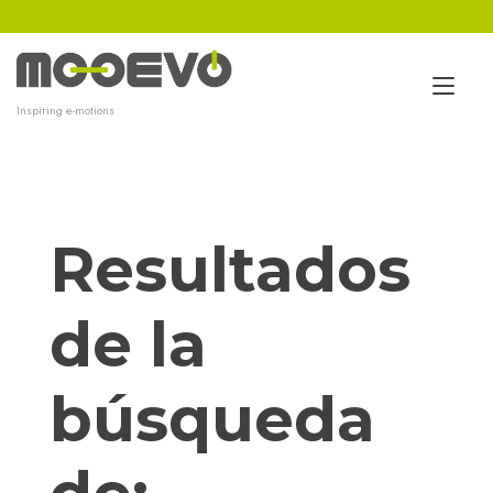
Ir
al
contenido
Alt
Inspiring e-motions
nav
Resultados
de la
búsqueda