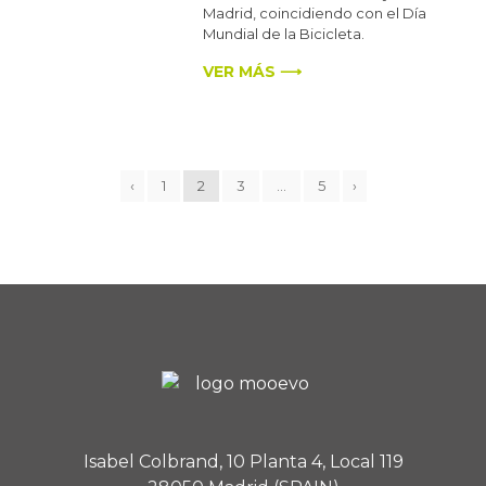
Madrid, coincidiendo con el Día
Mundial de la Bicicleta.
VER MÁS ⟶
‹
1
2
3
…
5
›
Isabel Colbrand, 10 Planta 4, Local 119