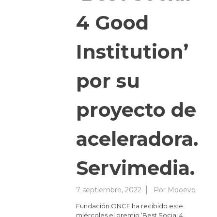
4 Good
Institution’
por su
proyecto de
aceleradora.
Servimedia.
7 septiembre, 2022
Por
Mooevo
Fundación ONCE ha recibido este
miércoles el premio ‘Best Social 4