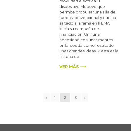
movilidad eléctrica El
dispositivo Mooevo que
permite propulsar una silla de
ruedas convencional y que ha
saltado a la fama en IFEMA
inicia su campaña de
financiación. Unir una
necesidad con unas mentes
brillantes da como resultado
unas grandes ideas. Y esta es la
historia de
VER MÁS ⟶
‹
1
2
3
›