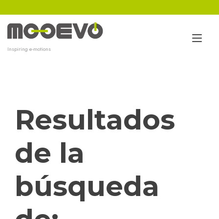
Ir
al
contenido
Alt
Inspiring e-motions
nav
Resultados
de la
búsqueda