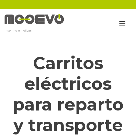
Ir
al
contenido
Alt
Inspiring e-motions
nav
Carritos
eléctricos
para reparto
y transporte