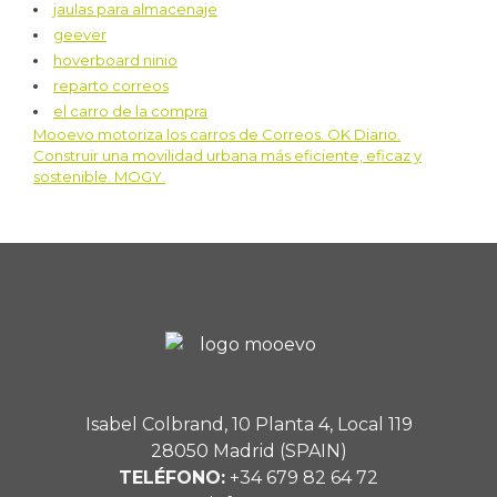
jaulas para almacenaje
geever
hoverboard ninio
reparto correos
el carro de la compra
Mooevo motoriza los carros de Correos. OK Diario.
Navegación
Construir una movilidad urbana más eficiente, eficaz y
sostenible. MOGY.
de
entradas
Isabel Colbrand, 10 Planta 4, Local 119
28050 Madrid (SPAIN)
TELÉFONO:
+34 679 82 64 72