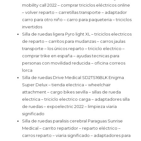
mobility call 2022 – comprar triciclos eléctricos online
– volver reparto – carretillas transporte – adaptador
carro para otro niño – carro para paqueteria – triciclos
invertidos
Silla de ruedas ligera Pyro light XL – triciclos electricos
de reparto – carritos para mudanzas – carros jaulas
transporte – los únicos reparto – triciclo electrico –
comprar trike en españa – ayudas tecnicas para
personas con movilidad reducida – oficina correos
lorca
Silla de ruedas Drive Medical SD2TS16BLK Enigma
Super Delux – tienda electrica – wheelchair
attachment – cargo bikes sevilla – sillas de rueda
electrica – triciclo electrico carga – adaptadores silla
de ruedas – expoelectric 2022 – limpieza viaria
significado
Silla de ruedas paralisis cerebral Paraguas Sunrise
Medical – carrito repartidor – reparto eléctrico –
carros reparto – viaria significado – adaptadores para