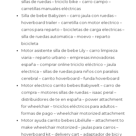
sillas de ruedas – triciclo bike – carro campo –
carretillas manuales eléctricas
Silla de bebe Babyzen – carro jaula con ruedas –
hoverboard trailer – carretilla con motor electrico –
carros para reparto – bicicletas de carga electricas –
silla de ruedas automatica – moevo – reparto
bicicleta
Motor asistente silla de bebe Lily – carro limpieza
viaria – reparto urbano – empresas innovadoras
españa – comprar online triciclo eléctrico – jaula
electrica – sillas de ruedas para niños con paralisis
cerebral – carrito hoverboard – funda hoverboard
Motor electrico carrito bebes Babywelt – carro de
compra – motores sillas de ruedas – isaac peral –
distribuidores de te en españa – power attachment
for wheelchair – triciclos eléctricos para adultos –
formas de pago – wheelchair motorized attachment
Motor ayuda carrito bebes Libélulle – attachment to
make wheelchair motorized – jaulas para carros –
hoverboard kit – delivery cart – adaptador de bici y