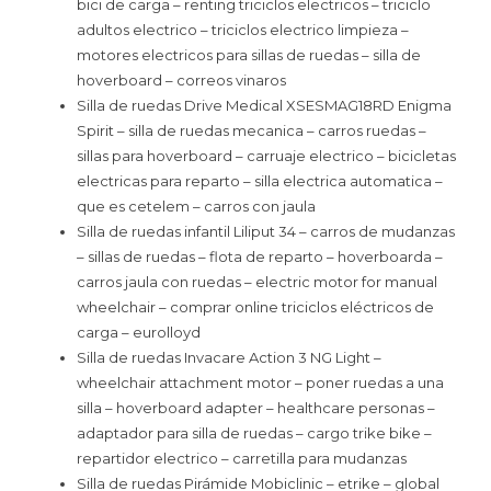
bici de carga – renting triciclos electricos – triciclo
adultos electrico – triciclos electrico limpieza –
motores electricos para sillas de ruedas – silla de
hoverboard – correos vinaros
Silla de ruedas Drive Medical XSESMAG18RD Enigma
Spirit – silla de ruedas mecanica – carros ruedas –
sillas para hoverboard – carruaje electrico – bicicletas
electricas para reparto – silla electrica automatica –
que es cetelem – carros con jaula
Silla de ruedas infantil Liliput 34 – carros de mudanzas
– sillas de ruedas – flota de reparto – hoverboarda –
carros jaula con ruedas – electric motor for manual
wheelchair – comprar online triciclos eléctricos de
carga – eurolloyd
Silla de ruedas Invacare Action 3 NG Light –
wheelchair attachment motor – poner ruedas a una
silla – hoverboard adapter – healthcare personas –
adaptador para silla de ruedas – cargo trike bike –
repartidor electrico – carretilla para mudanzas
Silla de ruedas Pirámide Mobiclinic – etrike – global