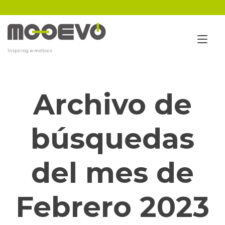
Ir
al
contenido
Alt
Inspiring e-motions
nav
Archivo de
búsquedas
del mes de
Febrero 2023