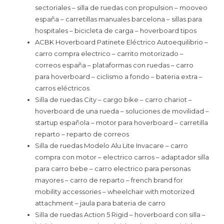
sectoriales – silla de ruedas con propulsion – mooveo
españa – carretillas manuales barcelona – sillas para
hospitales – bicicleta de carga – hoverboard tipos
ACBK Hoverboard Patinete Eléctrico Autoequilibrio –
carro compra electrico – carrito motorizado –
correos españa – plataformas con ruedas – carro
para hoverboard – ciclismo a fondo – bateria extra –
carros eléctricos
Silla de ruedas City – cargo bike – carro chariot –
hoverboard de una rueda – soluciones de movilidad –
startup española – motor para hoverboard – carretilla
reparto – reparto de correos
Silla de ruedas Modelo Alu Lite Invacare – carro
compra con motor – electrico carros – adaptador silla
para carro bebe – carro electrico para personas
mayores – carro de reparto – french brand for
mobility accessories – wheelchair with motorized
attachment – jaula para bateria de carro
Silla de ruedas Action 5 Rigid – hoverboard con silla –