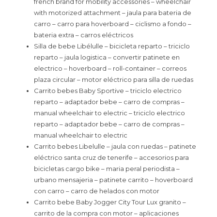
french brand for mobility accessories – wheelchair
with motorized attachment – jaula para bateria de
carro – carro para hoverboard – ciclismo a fondo –
bateria extra – carros eléctricos
Silla de bebe Libélulle – bicicleta reparto – triciclo
reparto – jaula logistica – convertir patinete en
electrico – hoverboard – roll-container – correos
plaza circular – motor eléctrico para silla de ruedas
Carrito bebes Baby Sportive – triciclo electrico
reparto – adaptador bebe – carro de compras –
manual wheelchair to electric – triciclo electrico
reparto – adaptador bebe – carro de compras –
manual wheelchair to electric
Carrito bebes Libelulle – jaula con ruedas – patinete
eléctrico santa cruz de tenerife – accesorios para
bicicletas cargo bike – maria peral periodista –
urbano mensajeria – patinete carrito – hoverboard
con carro – carro de helados con motor
Carrito bebe Baby Jogger City Tour Lux granito –
carrito de la compra con motor – aplicaciones