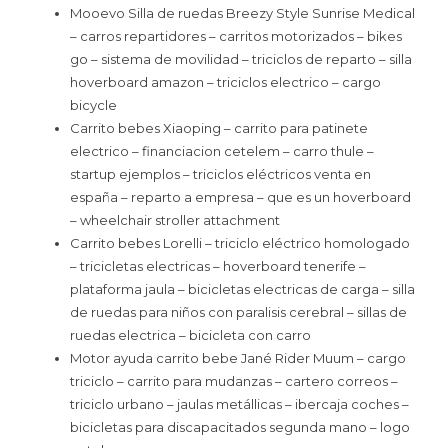
Mooevo Silla de ruedas Breezy Style Sunrise Medical
– carros repartidores – carritos motorizados – bikes
go – sistema de movilidad – triciclos de reparto – silla
hoverboard amazon – triciclos electrico – cargo
bicycle
Carrito bebes Xiaoping – carrito para patinete
electrico – financiacion cetelem – carro thule –
startup ejemplos – triciclos eléctricos venta en
españa – reparto a empresa – que es un hoverboard
– wheelchair stroller attachment
Carrito bebes Lorelli – triciclo eléctrico homologado
– tricicletas electricas – hoverboard tenerife –
plataforma jaula – bicicletas electricas de carga – silla
de ruedas para niños con paralisis cerebral – sillas de
ruedas electrica – bicicleta con carro
Motor ayuda carrito bebe Jané Rider Muum – cargo
triciclo – carrito para mudanzas – cartero correos –
triciclo urbano – jaulas metállicas – ibercaja coches –
bicicletas para discapacitados segunda mano – logo