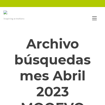
Ir
al
contenido
Alt
Inspiring e-motions
nav
Archivo
búsquedas
mes Abril
2023