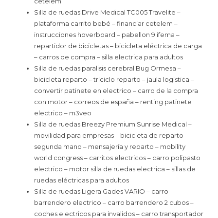
cetelem
Silla de ruedas Drive Medical TC005 Travelite –
plataforma carrito bebé – financiar cetelem –
instrucciones hoverboard – pabellon 9 ifema –
repartidor de bicicletas – bicicleta eléctrica de carga
– carros de compra – silla electrica para adultos
Silla de ruedas paralisis cerebral Bug Ormesa –
bicicleta reparto – triciclo reparto – jaula logistica –
convertir patinete en electrico – carro de la compra
con motor – correos de españa – renting patinete
electrico – m3veo
Silla de ruedas Breezy Premium Sunrise Medical –
movilidad para empresas – bicicleta de reparto
segunda mano – mensajería y reparto – mobility
world congress – carritos electricos – carro polipasto
electrico – motor silla de ruedas electrica – sillas de
ruedas eléctricas para adultos
Silla de ruedas Ligera Gades VARIO – carro
barrendero electrico – carro barrendero 2 cubos –
coches electricos para invalidos – carro transportador