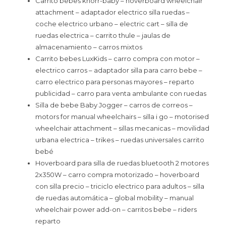
Carrito bebes knorr-baby – hoverboard wheelchair
attachment – adaptador electrico silla ruedas –
coche electrico urbano – electric cart – silla de
ruedas electrica – carrito thule – jaulas de
almacenamiento – carros mixtos
Carrito bebes LuxKids – carro compra con motor –
electrico carros – adaptador silla para carro bebe –
carro electrico para personas mayores – reparto
publicidad – carro para venta ambulante con ruedas
Silla de bebe Baby Jogger – carros de correos –
motors for manual wheelchairs – silla i go – motorised
wheelchair attachment – sillas mecanicas – movilidad
urbana electrica – trikes – ruedas universales carrito
bebé
Hoverboard para silla de ruedas bluetooth 2 motores
2x350W – carro compra motorizado – hoverboard
con silla precio – triciclo electrico para adultos – silla
de ruedas automática – global mobility – manual
wheelchair power add-on – carritos bebe – riders
reparto