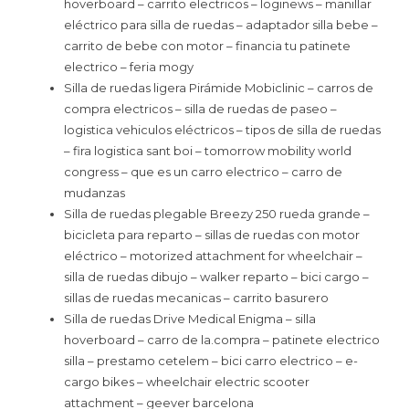
hoverboard – carrito electricos – loginews – manillar
eléctrico para silla de ruedas – adaptador silla bebe –
carrito de bebe con motor – financia tu patinete
electrico – feria mogy
Silla de ruedas ligera Pirámide Mobiclinic – carros de
compra electricos – silla de ruedas de paseo –
logistica vehiculos eléctricos – tipos de silla de ruedas
– fira logistica sant boi – tomorrow mobility world
congress – que es un carro electrico – carro de
mudanzas
Silla de ruedas plegable Breezy 250 rueda grande –
bicicleta para reparto – sillas de ruedas con motor
eléctrico – motorized attachment for wheelchair –
silla de ruedas dibujo – walker reparto – bici cargo –
sillas de ruedas mecanicas – carrito basurero
Silla de ruedas Drive Medical Enigma – silla
hoverboard – carro de la.compra – patinete electrico
silla – prestamo cetelem – bici carro electrico – e-
cargo bikes – wheelchair electric scooter
attachment – geever barcelona