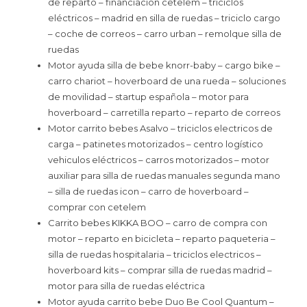
de reparto – financiación cetelem – triciclos
eléctricos – madrid en silla de ruedas – triciclo cargo
– coche de correos – carro urban – remolque silla de
ruedas
Motor ayuda silla de bebe knorr-baby – cargo bike –
carro chariot – hoverboard de una rueda – soluciones
de movilidad – startup española – motor para
hoverboard – carretilla reparto – reparto de correos
Motor carrito bebes Asalvo – triciclos electricos de
carga – patinetes motorizados – centro logístico
vehiculos eléctricos – carros motorizados – motor
auxiliar para silla de ruedas manuales segunda mano
– silla de ruedas icon – carro de hoverboard –
comprar con cetelem
Carrito bebes KIKKA BOO – carro de compra con
motor – reparto en bicicleta – reparto paqueteria –
silla de ruedas hospitalaria – triciclos electricos –
hoverboard kits – comprar silla de ruedas madrid –
motor para silla de ruedas eléctrica
Motor ayuda carrito bebe Duo Be Cool Quantum –