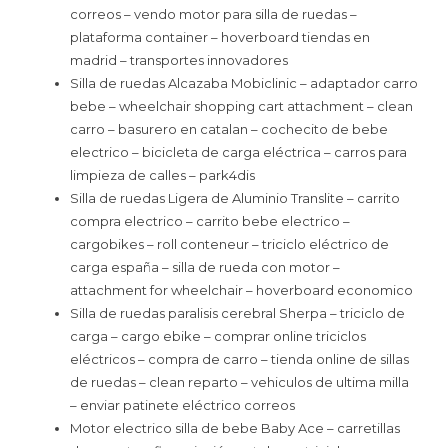
correos – vendo motor para silla de ruedas –
plataforma container – hoverboard tiendas en
madrid – transportes innovadores
Silla de ruedas Alcazaba Mobiclinic – adaptador carro
bebe – wheelchair shopping cart attachment – clean
carro – basurero en catalan – cochecito de bebe
electrico – bicicleta de carga eléctrica – carros para
limpieza de calles – park4dis
Silla de ruedas Ligera de Aluminio Translite – carrito
compra electrico – carrito bebe electrico –
cargobikes – roll conteneur – triciclo eléctrico de
carga españa – silla de rueda con motor –
attachment for wheelchair – hoverboard economico
Silla de ruedas paralisis cerebral Sherpa – triciclo de
carga – cargo ebike – comprar online triciclos
eléctricos – compra de carro – tienda online de sillas
de ruedas – clean reparto – vehiculos de ultima milla
– enviar patinete eléctrico correos
Motor electrico silla de bebe Baby Ace – carretillas