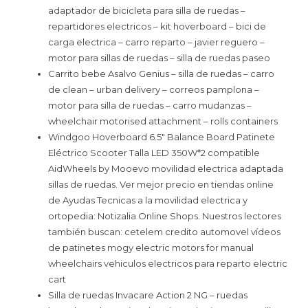
adaptador de bicicleta para silla de ruedas –
repartidores electricos – kit hoverboard – bici de
carga electrica – carro reparto – javier reguero –
motor para sillas de ruedas – silla de ruedas paseo
Carrito bebe Asalvo Genius – silla de ruedas – carro
de clean – urban delivery – correos pamplona –
motor para silla de ruedas – carro mudanzas –
wheelchair motorised attachment – rolls containers
Windgoo Hoverboard 6.5″ Balance Board Patinete
Eléctrico Scooter Talla LED 350W*2 compatible
AidWheels by Mooevo movilidad electrica adaptada
sillas de ruedas. Ver mejor precio en tiendas online
de Ayudas Tecnicas a la movilidad electrica y
ortopedia: Notizalia Online Shops. Nuestros lectores
también buscan: cetelem credito automovel vídeos
de patinetes mogy electric motors for manual
wheelchairs vehiculos electricos para reparto electric
cart
Silla de ruedas Invacare Action 2 NG – ruedas