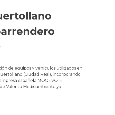
ertollano
barrendero
O
ión de equipos y vehículos utilizados en
 Puertollano (Ciudad Real), incorporando
la empresa española MOOEVO. El
s de Valoriza Medioambiente ya