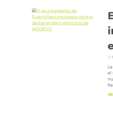
11 
La
el
nu
fl
VE