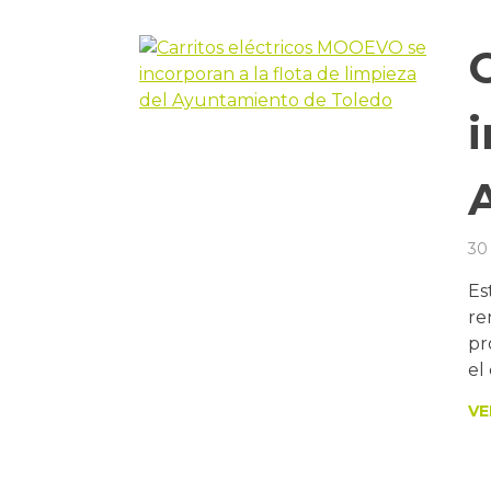
i
30
Es
re
pr
el
VE