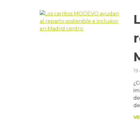
r
19
¿C
im
de
de
VE