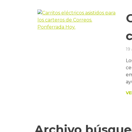
C
19
Lo
ce
em
ay
VE
Archivo búsqu