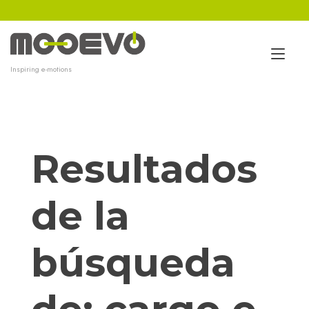
Ir
al
contenido
Alt
Inspiring e-motions
nav
Resultados
de la
búsqueda