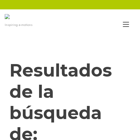
Ir
al
contenido
Alt
Inspiring e-motions
nav
Resultados
de la
búsqueda
de: