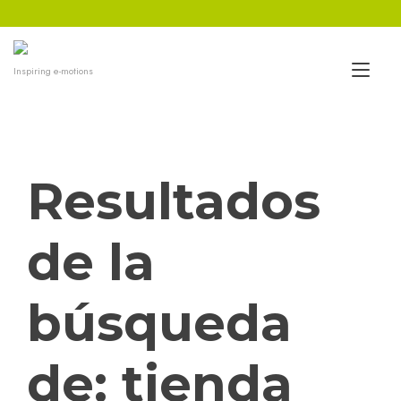
Ir
al
contenido
Alt
Inspiring e-motions
nav
Resultados
de la
búsqueda
de:
tienda