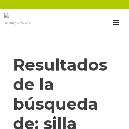
Ir
al
contenido
Alt
Inspiring e-motions
nav
Resultados
de la
búsqueda
de:
silla