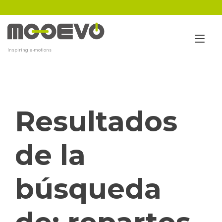
Ir
al
contenido
Alt
Inspiring e-motions
nav
Resultados
de la
búsqueda