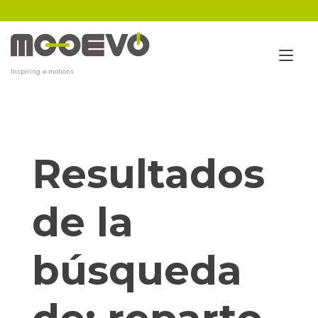
Ir
al
contenido
Alt
Inspiring e-motions
nav
Resultados
de la
búsqueda