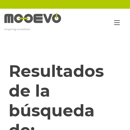
Ir
al
contenido
Alt
Inspiring e-motions
nav
Resultados
de la
búsqueda