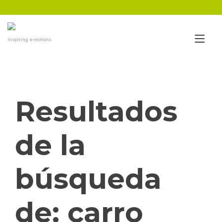
Ir
al
contenido
Alt
Inspiring e-motions
nav
Resultados
de la
búsqueda
de:
carro