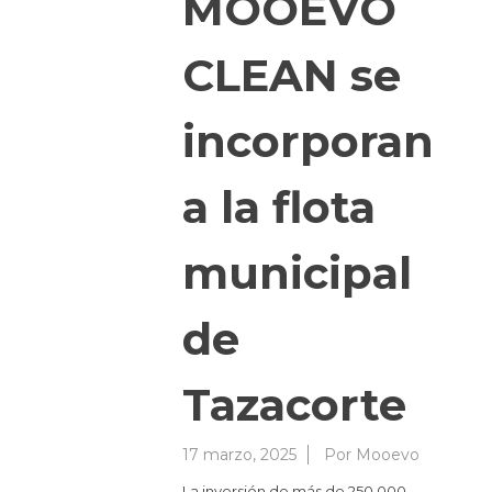
MOOEVO
CLEAN se
incorporan
a la flota
municipal
de
Tazacorte
17 marzo, 2025
Por
Mooevo
La inversión de más de 250.000