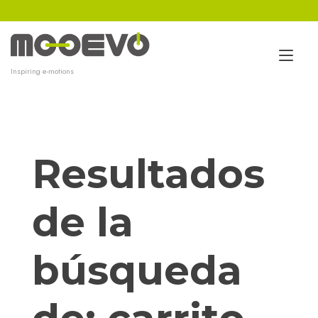
Ir
al
contenido
Alt
Inspiring e-motions
nav
Resultados
de la
búsqueda