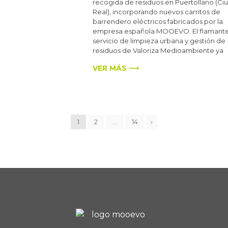
recogida de residuos en Puertollano (Ci
Real), incorporando nuevos carritos de
barrendero eléctricos fabricados por la
empresa española MOOEVO. El flamant
servicio de limpieza urbana y gestión de
residuos de Valoriza Medioambiente ya
VER MÁS ⟶
1
2
…
14
›