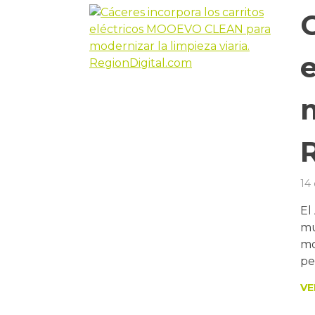
C
m
14
El
mu
mo
pe
VE