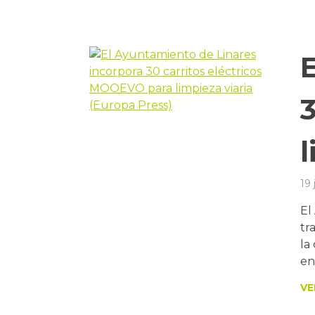
l
19 
El
tr
la
en
VE