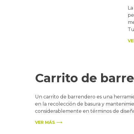
La
pe
me
Tu
VE
Carrito de barr
Un carrito de barrendero es una herramient
en la recolección de basura y mantenimien
considerablemente en términos de diseño,
VER MÁS ⟶