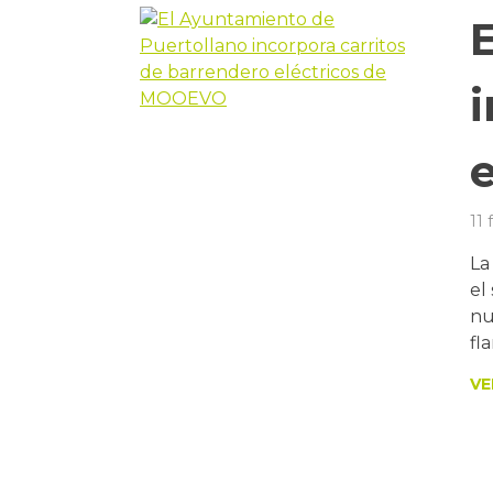
11 
La
el
nu
fl
VE