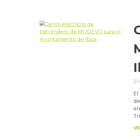
I
21
El
de
en
Tr
VE