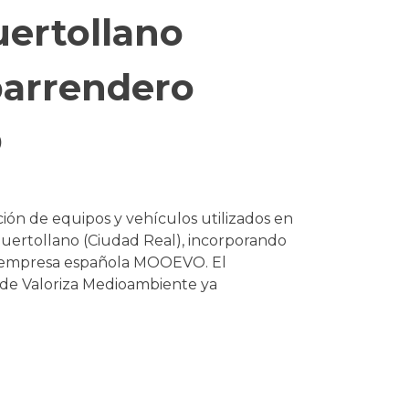
ertollano
barrendero
O
ión de equipos y vehículos utilizados en
 Puertollano (Ciudad Real), incorporando
la empresa española MOOEVO. El
s de Valoriza Medioambiente ya