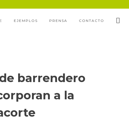
E
EJEMPLOS
PRENSA
CONTACTO
s de barrendero
orporan a la
acorte