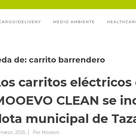
CARGO/DELIVERY
MEDIO AMBIENTE
HEALTHCAR
eda de:
carrito barrendero
os carritos eléctrico
MOOEVO CLEAN se inc
flota municipal de Taz
 marzo, 2025
Por
Mooevo