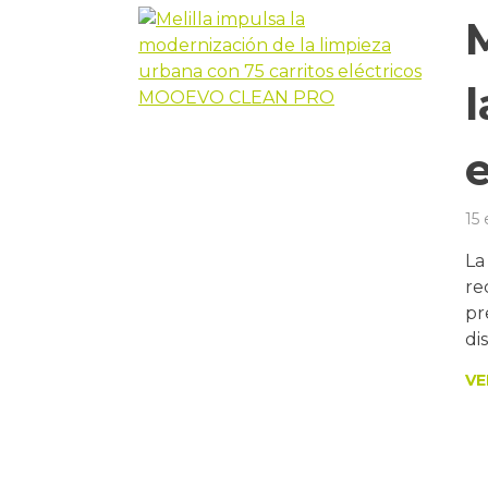
l
15
La
re
pr
di
VE